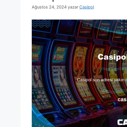
Ağustos 24, 2024
yazar
Casipol