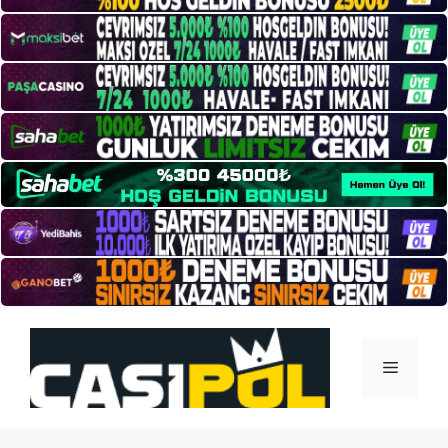
İçeriğe
atla
Menü