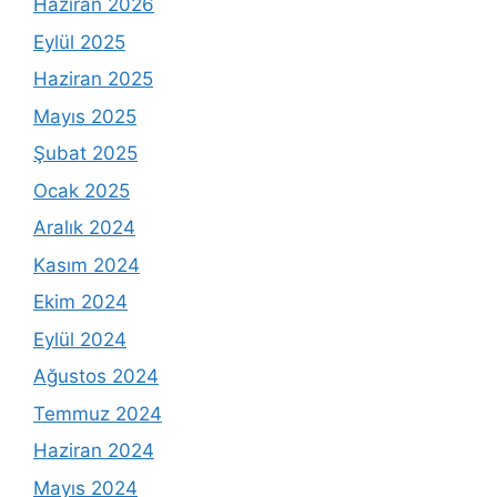
Haziran 2026
Eylül 2025
Haziran 2025
Mayıs 2025
Şubat 2025
Ocak 2025
Aralık 2024
Kasım 2024
Ekim 2024
Eylül 2024
Ağustos 2024
Temmuz 2024
Haziran 2024
Mayıs 2024