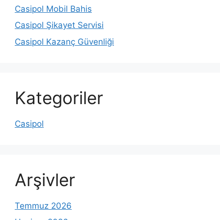
Casipol Mobil Bahis
Casipol Şikayet Servisi
Casipol Kazanç Güvenliği
Kategoriler
Casipol
Arşivler
Temmuz 2026