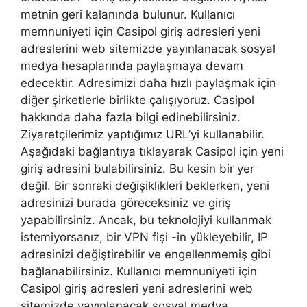
metnin geri kalanında bulunur. Kullanıcı
memnuniyeti için Casipol giriş adresleri yeni
adreslerini web sitemizde yayınlanacak sosyal
medya hesaplarında paylaşmaya devam
edecektir. Adresimizi daha hızlı paylaşmak için
diğer şirketlerle birlikte çalışıyoruz. Casipol
hakkında daha fazla bilgi edinebilirsiniz.
Ziyaretçilerimiz yaptığımız URL’yi kullanabilir.
Aşağıdaki bağlantıya tıklayarak Casipol için yeni
giriş adresini bulabilirsiniz. Bu kesin bir yer
değil. Bir sonraki değişiklikleri beklerken, yeni
adresinizi burada göreceksiniz ve giriş
yapabilirsiniz. Ancak, bu teknolojiyi kullanmak
istemiyorsanız, bir VPN fişi -in yükleyebilir, IP
adresinizi değiştirebilir ve engellenmemiş gibi
bağlanabilirsiniz. Kullanıcı memnuniyeti için
Casipol giriş adresleri yeni adreslerini web
sitemizde yayınlanacak sosyal medya