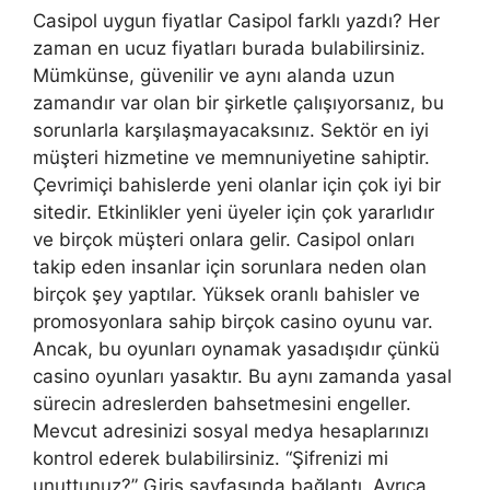
Casipol uygun fiyatlar Casipol farklı yazdı? Her
zaman en ucuz fiyatları burada bulabilirsiniz.
Mümkünse, güvenilir ve aynı alanda uzun
zamandır var olan bir şirketle çalışıyorsanız, bu
sorunlarla karşılaşmayacaksınız. Sektör en iyi
müşteri hizmetine ve memnuniyetine sahiptir.
Çevrimiçi bahislerde yeni olanlar için çok iyi bir
sitedir. Etkinlikler yeni üyeler için çok yararlıdır
ve birçok müşteri onlara gelir. Casipol onları
takip eden insanlar için sorunlara neden olan
birçok şey yaptılar. Yüksek oranlı bahisler ve
promosyonlara sahip birçok casino oyunu var.
Ancak, bu oyunları oynamak yasadışıdır çünkü
casino oyunları yasaktır. Bu aynı zamanda yasal
sürecin adreslerden bahsetmesini engeller.
Mevcut adresinizi sosyal medya hesaplarınızı
kontrol ederek bulabilirsiniz. “Şifrenizi mi
unuttunuz?” Giriş sayfasında bağlantı. Ayrıca