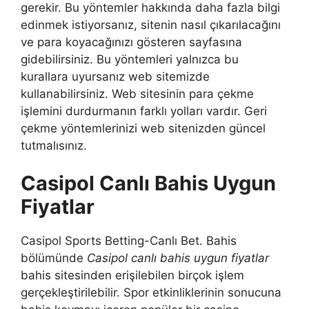
gerekir. Bu yöntemler hakkında daha fazla bilgi
edinmek istiyorsanız, sitenin nasıl çıkarılacağını
ve para koyacağınızı gösteren sayfasına
gidebilirsiniz. Bu yöntemleri yalnızca bu
kurallara uyursanız web sitemizde
kullanabilirsiniz. Web sitesinin para çekme
işlemini durdurmanın farklı yolları vardır. Geri
çekme yöntemlerinizi web sitenizden güncel
tutmalısınız.
Casipol Canlı Bahis Uygun
Fiyatlar
Casipol Sports Betting-Canlı Bet. Bahis
bölümünde
Casipol canlı bahis uygun fiyatlar
bahis sitesinden erişilebilen birçok işlem
gerçekleştirilebilir. Spor etkinliklerinin sonucuna