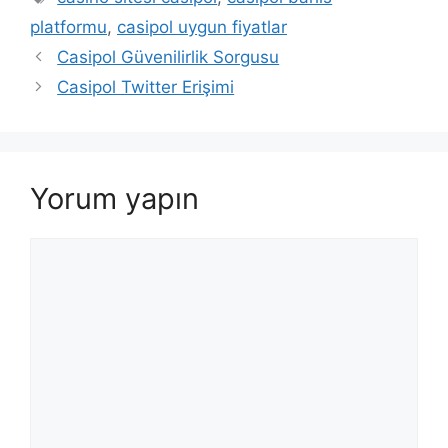
platformu
,
casipol uygun fiyatlar
Casipol Güvenilirlik Sorgusu
Casipol Twitter Erişimi
Yorum yapın
Yorum