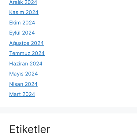
Aralık 2024
Kasım 2024
Ekim 2024
Eylül 2024
Ağustos 2024
Temmuz 2024
Haziran 2024
Mayıs 2024
Nisan 2024
Mart 2024
Etiketler