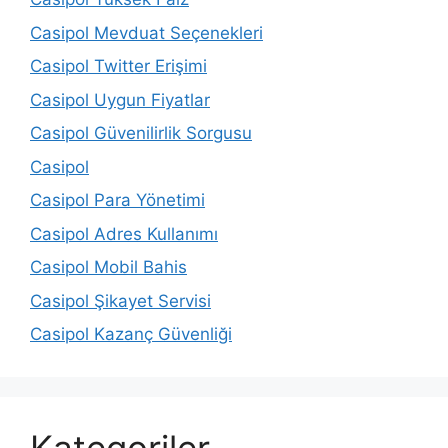
Casipol Mevduat Seçenekleri
Casipol Twitter Erişimi
Casipol Uygun Fiyatlar
Casipol Güvenilirlik Sorgusu
Casipol
Casipol Para Yönetimi
Casipol Adres Kullanımı
Casipol Mobil Bahis
Casipol Şikayet Servisi
Casipol Kazanç Güvenliği