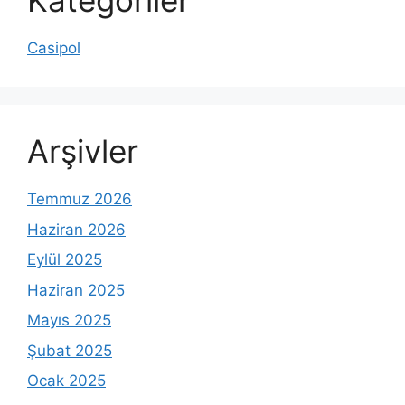
Kategoriler
Casipol
Arşivler
Temmuz 2026
Haziran 2026
Eylül 2025
Haziran 2025
Mayıs 2025
Şubat 2025
Ocak 2025