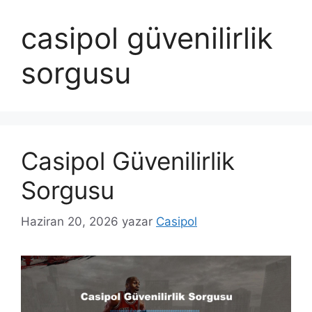
casipol güvenilirlik
sorgusu
Casipol Güvenilirlik
Sorgusu
Haziran 20, 2026
yazar
Casipol