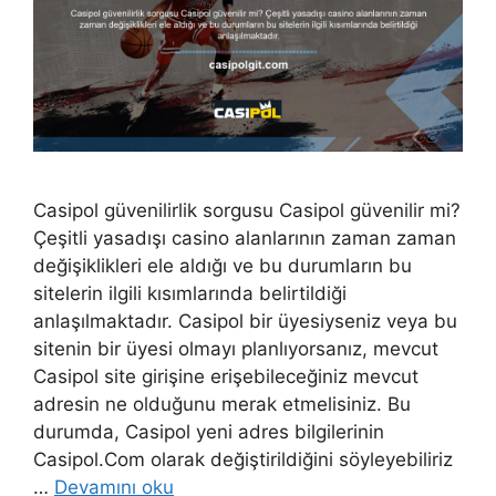
Casipol güvenilirlik sorgusu Casipol güvenilir mi?
Çeşitli yasadışı casino alanlarının zaman zaman
değişiklikleri ele aldığı ve bu durumların bu
sitelerin ilgili kısımlarında belirtildiği
anlaşılmaktadır. Casipol bir üyesiyseniz veya bu
sitenin bir üyesi olmayı planlıyorsanız, mevcut
Casipol site girişine erişebileceğiniz mevcut
adresin ne olduğunu merak etmelisiniz. Bu
durumda, Casipol yeni adres bilgilerinin
Casipol.Com olarak değiştirildiğini söyleyebiliriz
…
Devamını oku