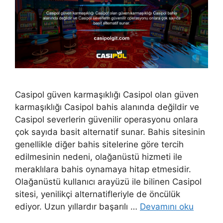
Casipol güven karmaşıklığı Casipol olan güven
karmaşıklığı Casipol bahis alanında değildir ve
Casipol severlerin güvenilir operasyonu onlara
çok sayıda basit alternatif sunar. Bahis sitesinin
genellikle diğer bahis sitelerine göre tercih
edilmesinin nedeni, olağanüstü hizmeti ile
meraklılara bahis oynamaya hitap etmesidir.
Olağanüstü kullanıcı arayüzü ile bilinen Casipol
sitesi, yenilikçi alternatifleriyle de öncülük
ediyor. Uzun yıllardır başarılı …
Devamını oku