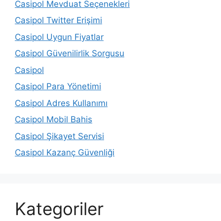
Casipol Mevduat Seçenekleri
Casipol Twitter Erişimi
Casipol Uygun Fiyatlar
Casipol Güvenilirlik Sorgusu
Casipol
Casipol Para Yönetimi
Casipol Adres Kullanımı
Casipol Mobil Bahis
Casipol Şikayet Servisi
Casipol Kazanç Güvenliği
Kategoriler