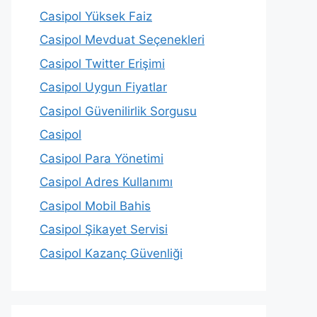
Casipol Yüksek Faiz
Casipol Mevduat Seçenekleri
Casipol Twitter Erişimi
Casipol Uygun Fiyatlar
Casipol Güvenilirlik Sorgusu
Casipol
Casipol Para Yönetimi
Casipol Adres Kullanımı
Casipol Mobil Bahis
Casipol Şikayet Servisi
Casipol Kazanç Güvenliği