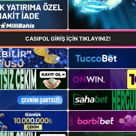
CASIPOL GİRİŞ İÇİN TIKLAYINIZ!