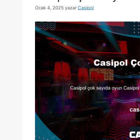
Ocak 4, 2025
yazar
Casipol