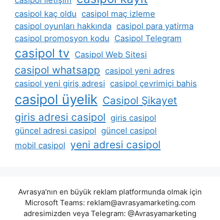
casipol i̇letişim
casipol kaç oldu
casipol maç izleme
casipol oyunları hakkında
casipol para yatirma
casipol promosyon kodu
Casipol Telegram
casipol tv
Casipol Web Sitesi
casipol whatsapp
casipol yeni adres
casipol yeni giriş adresi
casipol çevrimiçi bahis
casipol üyelik
Casipol Şikayet
giris adresi casipol
giris casipol
güncel adresi casipol
güncel casipol
yeni adresi casipol
mobil casipol
Avrasya'nın en büyük reklam platformunda olmak için
Microsoft Teams:
reklam@avrasyamarketing.com
adresimizden veya Telegram: @Avrasyamarketing