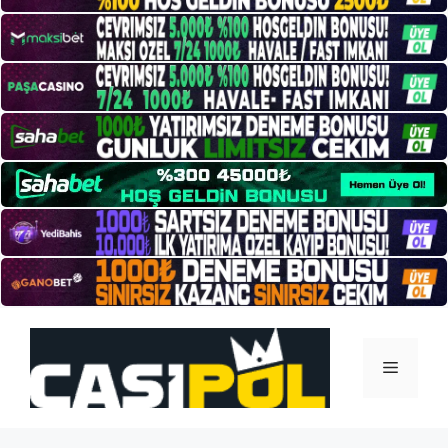
İçeriğe
atla
Menü