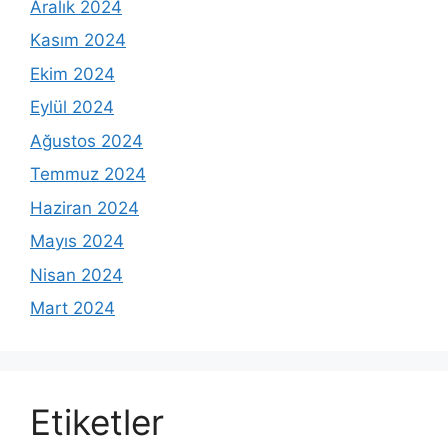
Aralık 2024
Kasım 2024
Ekim 2024
Eylül 2024
Ağustos 2024
Temmuz 2024
Haziran 2024
Mayıs 2024
Nisan 2024
Mart 2024
Etiketler