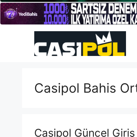
İçeriğe
atla
Casipol Bahis Ort
Casipol Güncel Giriş