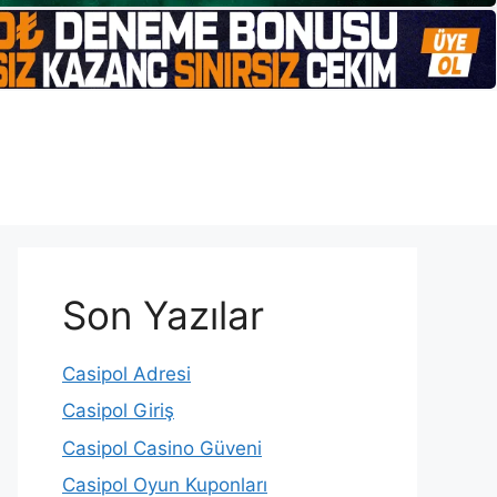
Son Yazılar
Casipol Adresi
Casipol Giriş
Casipol Casino Güveni
Casipol Oyun Kuponları