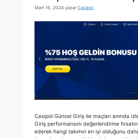
Mart 16, 2024
yazar
Casipol
Casipol Güncel Giriş ile maçları anında iz
Giriş performansını değerlendirme fırsatın
ederek hangi takımın en iyi olduğunu daha k