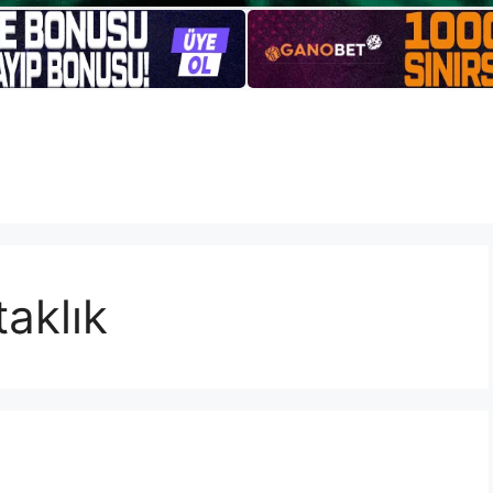
aklık