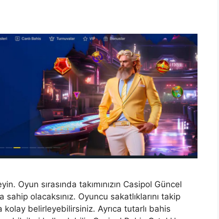
leyin. Oyun sırasında takımınızın Casipol Güncel
a sahip olacaksınız. Oyuncu sakatlıklarını takip
olay belirleyebilirsiniz. Ayrıca tutarlı bahis