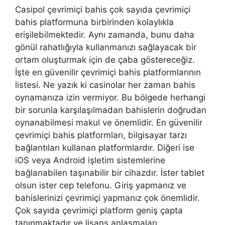
Casipol çevrimiçi bahis çok sayıda çevrimiçi
bahis platformuna birbirinden kolaylıkla
erişilebilmektedir. Aynı zamanda, bunu daha
gönül rahatlığıyla kullanmanızı sağlayacak bir
ortam oluşturmak için de çaba göstereceğiz.
İşte en güvenilir çevrimiçi bahis platformlarının
listesi. Ne yazık ki casinolar her zaman bahis
oynamanıza izin vermiyor. Bu bölgede herhangi
bir sorunla karşılaşılmadan bahislerin doğrudan
oynanabilmesi makul ve önemlidir. En güvenilir
çevrimiçi bahis platformları, bilgisayar tarzı
bağlantıları kullanan platformlardır. Diğeri ise
iOS veya Android işletim sistemlerine
bağlanabilen taşınabilir bir cihazdır. İster tablet
olsun ister cep telefonu. Giriş yapmanız ve
bahislerinizi çevrimiçi yapmanız çok önemlidir.
Çok sayıda çevrimiçi platform geniş çapta
tanınmaktadır ve lisans anlaşmaları