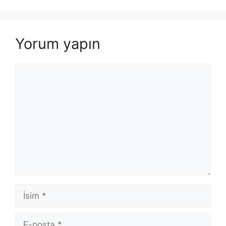
Yorum yapın
Yorum
İsim
E-