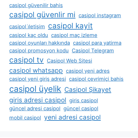
casipol güvenilir bahis
casipol güvenlir mi
casipol instagram
casipol kayit
casipol i̇letişim
casipol kaç oldu
casipol maç izleme
casipol oyunları hakkında
casipol para yatirma
casipol promosyon kodu
Casipol Telegram
casipol tv
Casipol Web Sitesi
casipol whatsapp
casipol yeni adres
casipol yeni giriş adresi
casipol çevrimiçi bahis
casipol üyelik
Casipol Şikayet
giris adresi casipol
giris casipol
güncel adresi casipol
güncel casipol
yeni adresi casipol
mobil casipol