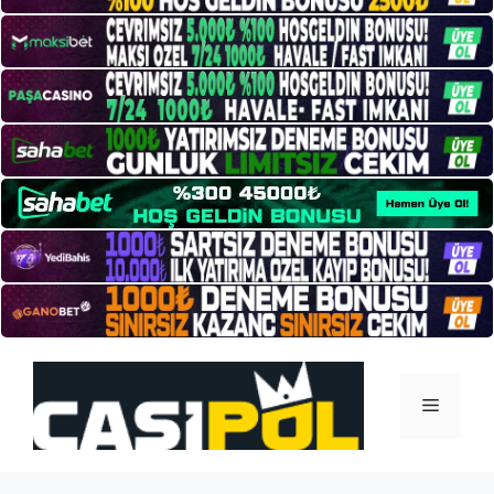
İçeriğe
atla
Menü