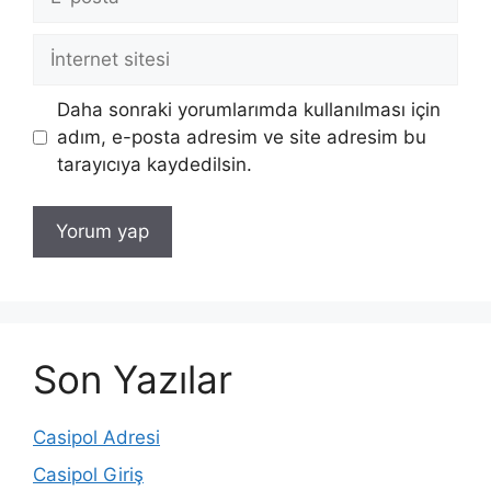
posta
İnternet
sitesi
Daha sonraki yorumlarımda kullanılması için
adım, e-posta adresim ve site adresim bu
tarayıcıya kaydedilsin.
Son Yazılar
Casipol Adresi
Casipol Giriş