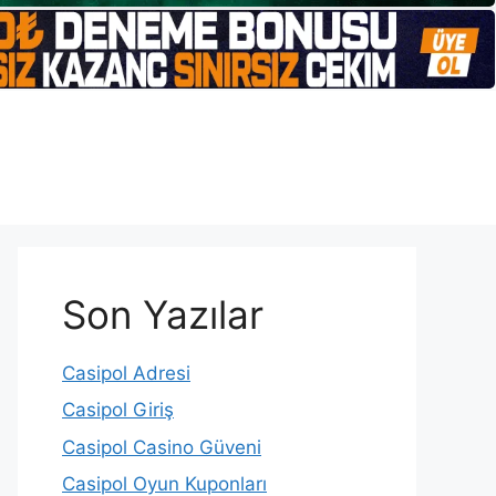
Son Yazılar
Casipol Adresi
Casipol Giriş
Casipol Casino Güveni
Casipol Oyun Kuponları