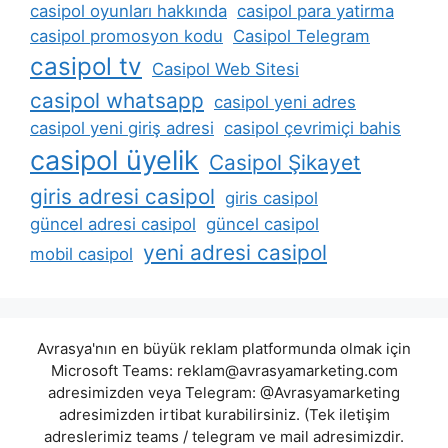
casipol oyunları hakkında
casipol para yatirma
casipol promosyon kodu
Casipol Telegram
casipol tv
Casipol Web Sitesi
casipol whatsapp
casipol yeni adres
casipol yeni giriş adresi
casipol çevrimiçi bahis
casipol üyelik
Casipol Şikayet
giris adresi casipol
giris casipol
güncel adresi casipol
güncel casipol
yeni adresi casipol
mobil casipol
Avrasya'nın en büyük reklam platformunda olmak için
Microsoft Teams:
reklam@avrasyamarketing.com
adresimizden veya Telegram: @Avrasyamarketing
adresimizden irtibat kurabilirsiniz. (Tek iletişim
adreslerimiz teams / telegram ve mail adresimizdir.