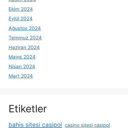
Ekim 2024
Eylül 2024
Ağustos 2024
Temmuz 2024
Haziran 2024
Mayıs 2024
Nisan 2024
Mart 2024
Etiketler
bahis sitesi casipol
casino sitesi casipol