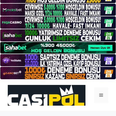
İçeriğe
atla
Menü