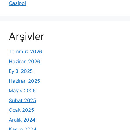
Casipol
Arşivler
Temmuz 2026
Haziran 2026
Eylül 2025
Haziran 2025
Mayıs 2025
Şubat 2025
Ocak 2025
Aralık 2024
Kasım 2024