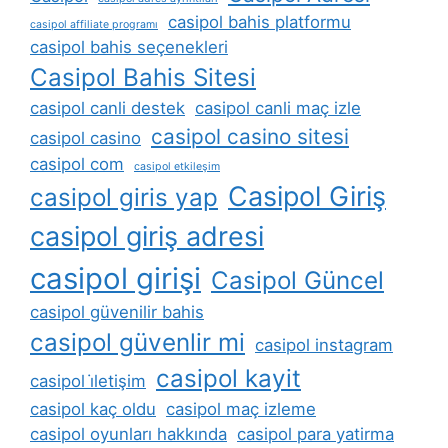
casipol bahis platformu
casipol affiliate programı
casipol bahis seçenekleri
Casipol Bahis Sitesi
casipol canli destek
casipol canli maç izle
casipol casino sitesi
casipol casino
casipol com
casipol etkileşim
Casipol Giriş
casipol giris yap
casipol giriş adresi
casipol girişi
Casipol Güncel
casipol güvenilir bahis
casipol güvenlir mi
casipol instagram
casipol kayit
casipol i̇letişim
casipol kaç oldu
casipol maç izleme
casipol oyunları hakkında
casipol para yatirma