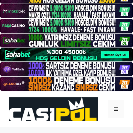
İçeriğe
atla
Menü