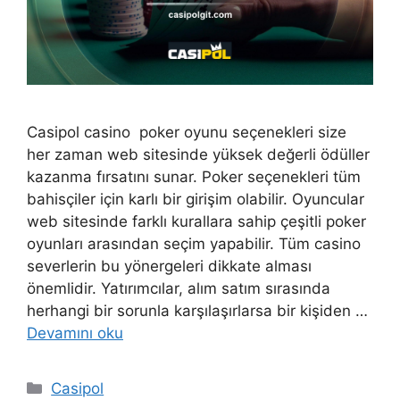
Casipol casino poker oyunu seçenekleri size
her zaman web sitesinde yüksek değerli ödüller
kazanma fırsatını sunar. Poker seçenekleri tüm
bahisçiler için karlı bir girişim olabilir. Oyuncular
web sitesinde farklı kurallara sahip çeşitli poker
oyunları arasından seçim yapabilir. Tüm casino
severlerin bu yönergeleri dikkate alması
önemlidir. Yatırımcılar, alım satım sırasında
herhangi bir sorunla karşılaşırlarsa bir kişiden …
Devamını oku
Kategoriler
Casipol